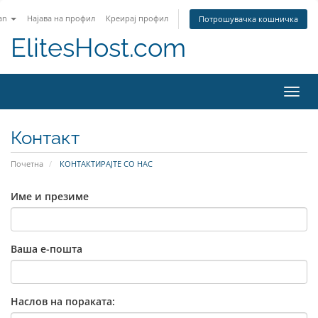
an
Најава на профил
Креирај профил
Потрошувачка кошничка
ElitesHost.com
Вклу
ја
нави
Контакт
Почетна
КОНТАКТИРАЈТЕ СО НАС
Име и презиме
Ваша е-пошта
Наслов на пораката: