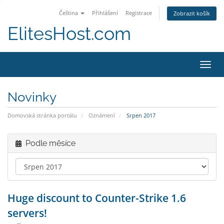
Čeština
Přihlášení
Registrace
Zobrazit košík
ElitesHost.com
Přep
navig
Novinky
Domovská stránka portálu
Oznámení
Srpen 2017
Podle měsíce
Huge discount to Counter-Strike 1.6
servers!