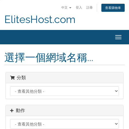
中文
登入
註冊
查看購物車
ElitesHost.com
切
換
導
選擇一個網域名稱...
覽
分類
動作